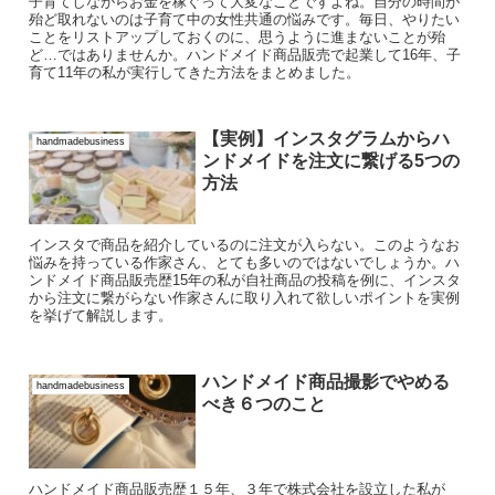
子育てしながらお金を稼ぐって大変なことですよね。自分の時間が
殆ど取れないのは子育て中の女性共通の悩みです。毎日、やりたい
ことをリストアップしておくのに、思うように進まないことが殆
ど…ではありませんか。ハンドメイド商品販売で起業して16年、子
育て11年の私が実行してきた方法をまとめました。
【実例】インスタグラムからハ
handmadebusiness
ンドメイドを注文に繋げる5つの
方法
インスタで商品を紹介しているのに注文が入らない。このようなお
悩みを持っている作家さん、とても多いのではないでしょうか。ハ
ンドメイド商品販売歴15年の私が自社商品の投稿を例に、インスタ
から注文に繋がらない作家さんに取り入れて欲しいポイントを実例
を挙げて解説します。
ハンドメイド商品撮影でやめる
handmadebusiness
べき６つのこと
ハンドメイド商品販売歴１５年、３年で株式会社を設立した私が