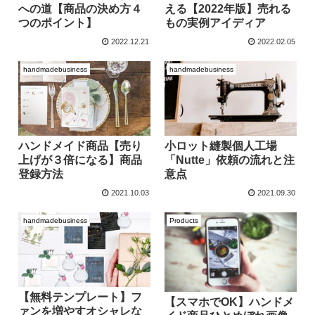
への道【商品の決め方４
える【2022年版】売れる
つのポイント】
もの実例アイディア
2022.12.21
2022.02.05
handmadebusiness
handmadebusiness
ハンドメイド商品【売り
小ロット縫製個人工場
上げが３倍になる】商品
「Nutte」依頼の流れと注
登録方法
意点
2021.10.03
2021.09.30
handmadebusiness
Products
【無料テンプレート】フ
【スマホでOK】ハンドメ
ァンを増やすオシャレな