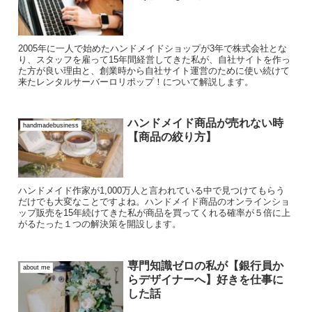
2005年に一人で始めたハンドメイドショップが3年で株式会社とな
り、スタッフを雇って15年間経営してきた私が、自社サイトを作っ
た方が良い理由と、創業時から自社サイト運営のために使い続けて
来たレンタルサーバーロリポップ！について解説します。
ハンドメイド商品が売れない時
handmadebusiness
【商品の絞り方】
ハンドメイド作家が1,000万人と言われている中で見つけてもらう
だけでも大変なことですよね。ハンドメイド商品のオンラインショ
ップ販売を15年続けてきた私が商品を買ってくれる確率が５倍に上
がるたった１つの解決策を開設します。
専門知識ゼロの私が【銀行員か
about me
らデザイナーへ】好きを仕事に
した話