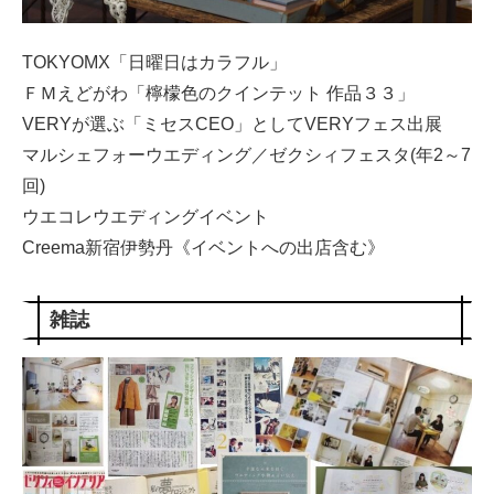
TOKYOMX「日曜日はカラフル」
ＦＭえどがわ「檸檬色のクインテット 作品３３」
VERYが選ぶ「ミセスCEO」としてVERYフェス出展
マルシェフォーウエディング／ゼクシィフェスタ(年2～7
回)
ウエコレウエディングイベント
Creema新宿伊勢丹《イベントへの出店含む》
雑誌