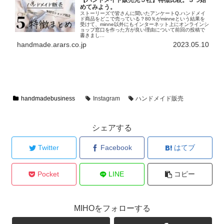
【ハンドメイド販売先５社】特徴比較。３つ始
めてみよう。
ストーリーズで皆さんに聞いたアンケートQ.ハンドメイ
ド商品をどこで売っている？80％がminneという結果を
受けて、minne以外にもインターネット上にオンラインシ
ョップ窓口を作った方が良い理由について前回の投稿で
書きまし...
handmade.arars.co.jp
2023.05.10
handmadebusiness
Instagram
ハンドメイド販売
シェアする
Twitter
Facebook
はてブ
Pocket
LINE
コピー
MIHOをフォローする