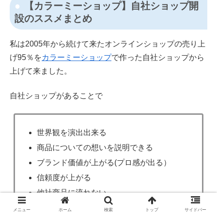
【カラーミーショップ】自社ショップ開
設のススメまとめ
私は2005年から続けて来たオンラインショップの売り上
げ95％を
カラーミーショップ
で作った自社ショップから
上げて来ました。
自社ショップがあることで
世界観を演出出来る
商品についての想いを説明できる
ブランド価値が上がる(プロ感が出る）
信頼度が上がる
他社商品に流れない
価格競争にならない
メニュー
ホーム
検索
トップ
サイドバー