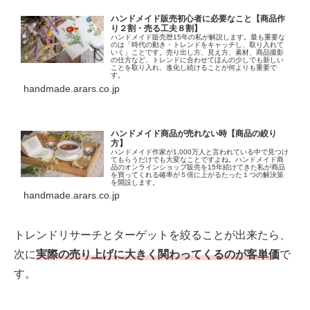
ハンドメイド販売初心者に必要なこと【商品作
り２割・売る工夫８割】
ハンドメイド販売歴15年の私が解説します。最も重要な
のは「時代の動き・トレンドをキャッチし、取り入れて
いく」ことです。売り出し方、見え方、素材、商品撮影
の仕方など、トレンドに合わせてほんの少しでも新しい
ことを取り入れ、進化し続けることが何よりも重要で
す。
handmade.arars.co.jp
ハンドメイド商品が売れない時【商品の絞り
方】
ハンドメイド作家が1,000万人と言われている中で見つけ
てもらうだけでも大変なことですよね。ハンドメイド商
品のオンラインショップ販売を15年続けてきた私が商品
を買ってくれる確率が５倍に上がるたった１つの解決策
を開設します。
handmade.arars.co.jp
トレンドリサーチとターゲットを絞ることが出来たら、
次に
実際の売り上げに大きく関わってくるのが客単価
で
す。