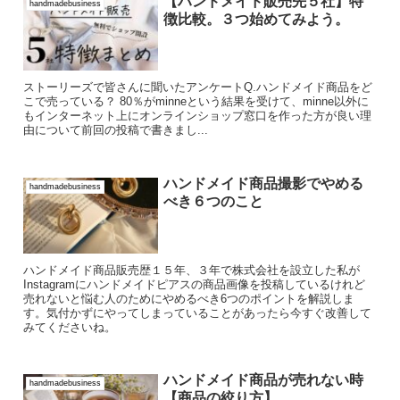
【ハンドメイド販売先５社】特
handmadebusiness
徴比較。３つ始めてみよう。
ストーリーズで皆さんに聞いたアンケートQ.ハンドメイド商品をど
こで売っている？ 80％がminneという結果を受けて、minne以外に
もインターネット上にオンラインショップ窓口を作った方が良い理
由について前回の投稿で書きまし...
ハンドメイド商品撮影でやめる
handmadebusiness
べき６つのこと
ハンドメイド商品販売歴１５年、３年で株式会社を設立した私が
Instagramにハンドメイドピアスの商品画像を投稿しているけれど
売れないと悩む人のためにやめるべき6つのポイントを解説しま
す。気付かずにやってしまっていることがあったら今すぐ改善して
みてくださいね。
ハンドメイド商品が売れない時
handmadebusiness
【商品の絞り方】