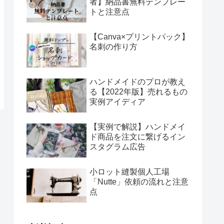
者】納品書無料テンプレー
トと注意点
【Canva×プリントパック】
名刺の作り方
ハンドメイドのプロが教え
る【2022年版】売れるもの
実例アイディア
【実例で解説】ハンドメイ
ド商品を注文に繋げるイン
スタグラム広告
小ロット縫製個人工場
「Nutte」依頼の流れと注意
点