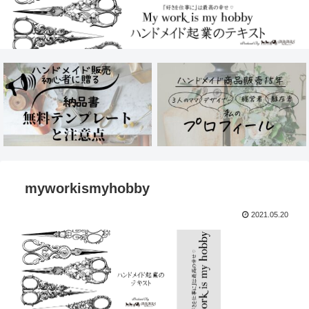
myworkismyhobby
2021.05.20