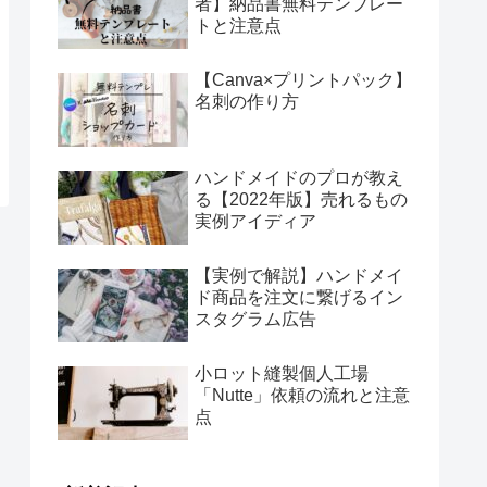
者】納品書無料テンプレー
トと注意点
【Canva×プリントパック】
名刺の作り方
ハンドメイドのプロが教え
る【2022年版】売れるもの
実例アイディア
【実例で解説】ハンドメイ
ド商品を注文に繋げるイン
スタグラム広告
小ロット縫製個人工場
「Nutte」依頼の流れと注意
点